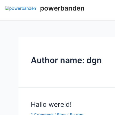
Skip
powerbanden
to
content
Author name: dgn
Hallo wereld!
1 Comment
/
Blog
/ By
dgn